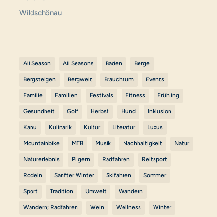
Wildschönau
All Season
All Seasons
Baden
Berge
Bergsteigen
Bergwelt
Brauchtum
Events
Familie
Familien
Festivals
Fitness
Frühling
Gesundheit
Golf
Herbst
Hund
Inklusion
Kanu
Kulinarik
Kultur
Literatur
Luxus
Mountainbike
MTB
Musik
Nachhaltigkeit
Natur
Naturerlebnis
Pilgern
Radfahren
Reitsport
Rodeln
Sanfter Winter
Skifahren
Sommer
Sport
Tradition
Umwelt
Wandern
Wandern; Radfahren
Wein
Wellness
Winter