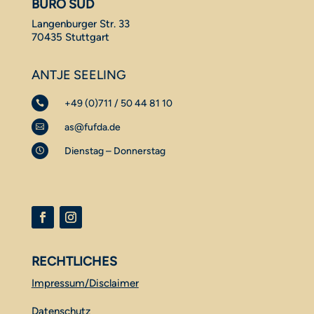
BÜRO SÜD
Langenburger Str. 33
70435 Stuttgart
ANTJE SEELING
+49 (0)711 / 50 44 81 10

as@fufda.de

Dienstag – Donnerstag

RECHTLICHES
Impressum/Disclaimer
Datenschutz