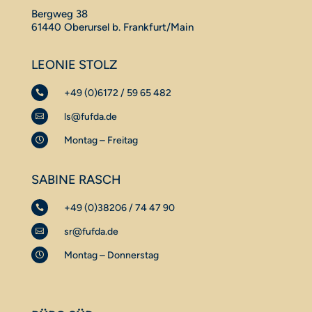
Bergweg 38
61440 Oberursel b. Frankfurt/Main
LEONIE STOLZ
+49 (0)6172 / 59 65 482

ls@fufda.de

Montag – Freitag

SABINE RASCH
+49 (0)38206 / 74 47 90

sr@fufda.de

Montag – Donnerstag
