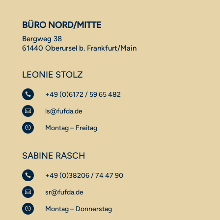
BÜRO NORD/MITTE
Bergweg 38
61440 Oberursel b. Frankfurt/Main
LEONIE STOLZ
+49 (0)6172 / 59 65 482

ls@fufda.de

Montag – Freitag

SABINE RASCH
+49 (0)38206 / 74 47 90

sr@fufda.de

Montag – Donnerstag
