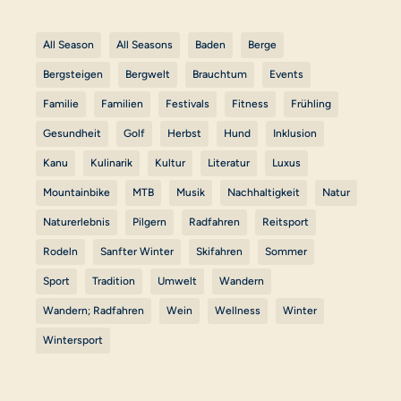
All Season
All Seasons
Baden
Berge
Bergsteigen
Bergwelt
Brauchtum
Events
Familie
Familien
Festivals
Fitness
Frühling
Gesundheit
Golf
Herbst
Hund
Inklusion
Kanu
Kulinarik
Kultur
Literatur
Luxus
Mountainbike
MTB
Musik
Nachhaltigkeit
Natur
Naturerlebnis
Pilgern
Radfahren
Reitsport
Rodeln
Sanfter Winter
Skifahren
Sommer
Sport
Tradition
Umwelt
Wandern
Wandern; Radfahren
Wein
Wellness
Winter
Wintersport