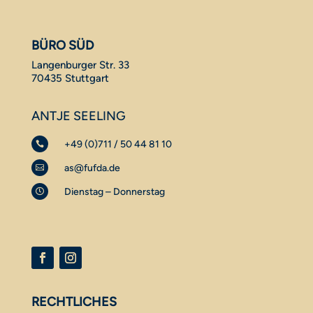
BÜRO SÜD
Langenburger Str. 33
70435 Stuttgart
ANTJE SEELING
+49 (0)711 / 50 44 81 10

as@fufda.de

Dienstag – Donnerstag

RECHTLICHES