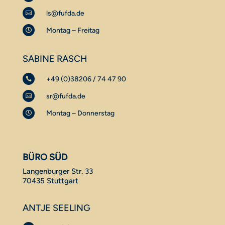
ls@fufda.de

Montag – Freitag

SABINE RASCH
+49 (0)38206 / 74 47 90

sr@fufda.de

Montag – Donnerstag

BÜRO SÜD
Langenburger Str. 33
70435 Stuttgart
ANTJE SEELING