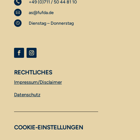
+49 (0)711 / 50 44 81 10

as@fufda.de

Dienstag – Donnerstag

RECHTLICHES
Impressum/Disclaimer
Datenschutz
COOKIE-EINSTELLUNGEN