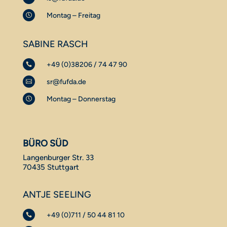
Montag – Freitag

SABINE RASCH
+49 (0)38206 / 74 47 90

sr@fufda.de

Montag – Donnerstag

BÜRO SÜD
Langenburger Str. 33
70435 Stuttgart
ANTJE SEELING
+49 (0)711 / 50 44 81 10
