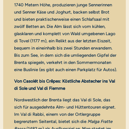
1740 Metern Höhe, produzieren junge Sennerinnen
und Senner Käse und Joghurt, backen selbst Brot
und bieten praktischerweise einen Schlafsaal mit
zwölf Betten an. Die Alm lässt sich vom kühlen,
glasklaren und komplett von Wald umgebenen Lago
di Tovel (1177 m), ein Relikt aus der letzten Eiszeit,
bequem in eineinhalb bis zwei Stunden erwandern.
Bis zum See, in dem sich die umliegenden Gipfel der
Brenta spiegeln, verkehrt in den Sommermonaten
eine Buslinie (es gibt auch einen Parkplatz für Autos).
Von Casolét bis Crêpes: Köstliche Abstecher ins Val
di Sole und Val di Fiemme
Nordwestlich der Brenta liegt das Val di Sole, das
sich für ausgedehnte Alm- und Hüttentouren eignet.
Im Val di Rabbi, einem von der Ortlergruppe
begrenztem Seitental, bietet sich die
Malga Fratte
Bassa
(1482 m) als Ausflugsziel an. Man startet im