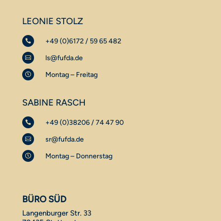
LEONIE STOLZ
+49 (0)6172 / 59 65 482

ls@fufda.de

Montag – Freitag

SABINE RASCH
+49 (0)38206 / 74 47 90

sr@fufda.de

Montag – Donnerstag

BÜRO SÜD
Langenburger Str. 33