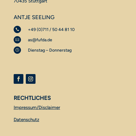
70435 Stuttgart
ANTJE SEELING
+49 (0)711 / 50 44 81 10

as@fufda.de

Dienstag – Donnerstag

RECHTLICHES
Impressum/Disclaimer
Datenschutz