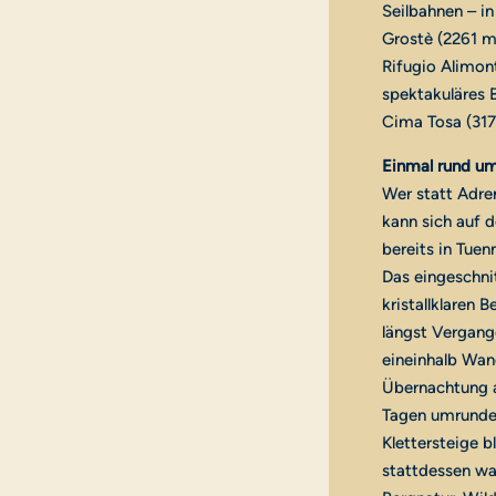
Seilbahnen – i
Grostè (2261 m)
Rifugio Alimon
spektakuläres B
Cima Tosa (317
Einmal rund um
Wer statt Adre
kann sich auf 
bereits in Tuen
Das eingeschnit
kristallklaren 
längst Vergang
eineinhalb Wand
Übernachtung an
Tagen umrundet
Klettersteige 
stattdessen wan