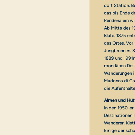
dort Station. 
das bis Ende d
Rendena ein wi
Ab Mitte des 19
Blüte. 1875 en
des Ortes. Vor
Jungbrunnen. So
1889 und 1991
mondänen Desti
Wanderungen in
Madonna di Cam
die Aufenthalte
Almen und Hütt
In den 1950-er 
Destinationen I
Wanderer, Klett
Einige der schö