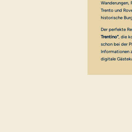
Wanderungen, R
Trento und Rove
historische Bu
Der perfekte R
Trentino“
, die 
schon bei der P
Informationen z
digitale Gästek