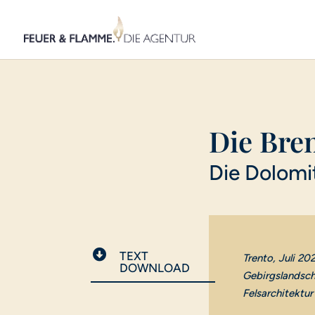
Die Bre
Die Dolomi

TEXT
Trento, Juli 20
DOWNLOAD
Gebirgslandsch
Felsarchitektu