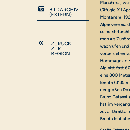
Manchmal, wenn

BILDARCHIV
(Rifugio XII A
(EXTERN)
Montanara, 1927
Alpenvereins, d
seine Ehrfurch
man als Zuhöre

ZURÜCK
wachrufen und 
ZUR
REGION
vorbeiziehen la
Hommage an Bru
Alpinist fast 6
eine 800 Meter
Brenta (3135 m)
der großen Dol
Bruno Detassi 
hat im vergang
zuvor Direktor
Brenta lebt abe