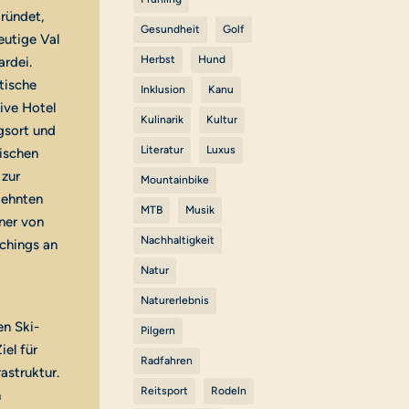
ründet,
Gesundheit
Golf
eutige Val
Herbst
Hund
rdei.
tische
Inklusion
Kanu
ive Hotel
Kulinarik
Kultur
gsort und
Literatur
Luxus
wischen
zur
Mountainbike
dehnten
MTB
Musik
ner von
Nachhaltigkeit
chings an
Natur
Naturerlebnis
en Ski-
Pilgern
iel für
Radfahren
astruktur.
Reitsport
Rodeln
n