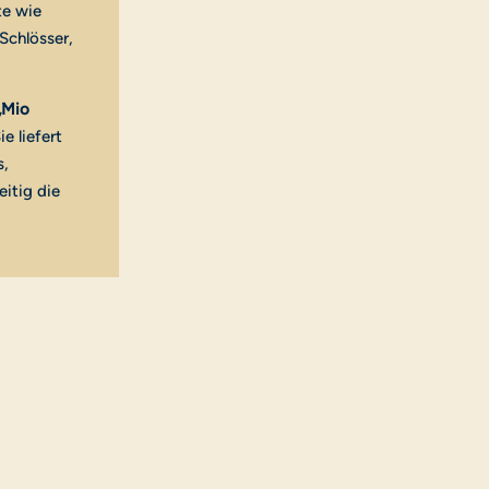
te wie
Schlösser,
„Mio
e liefert
s,
eitig die