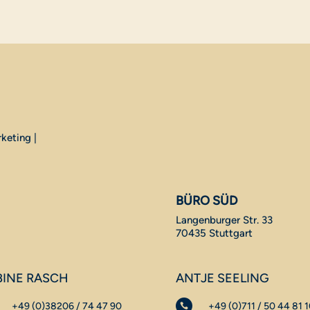
keting |
BÜRO SÜD
Langenburger Str. 33
70435 Stuttgart
BINE RASCH
ANTJE SEELING
+49 (0)38206 / 74 47 90
+49 (0)711 / 50 44 81 
