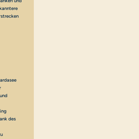
flanken und
kanntere
rstrecken
Gardasee
r
 und
ling
dank des
zu