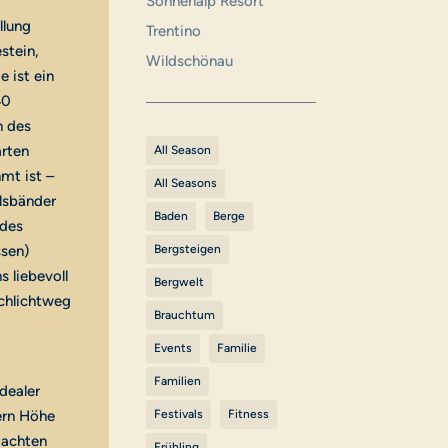
Sonnenalp Resort
llung
Trentino
stein,
Wildschönau
 ist ein
40
n des
arten
All Season
hmt ist –
All Seasons
elsbänder
Baden
Berge
 des
ssen)
Bergsteigen
 liebevoll
Bergwelt
schlichtweg
Brauchtum
Events
Familie
Familien
dealer
ern Höhe
Festivals
Fitness
machten
Frühling