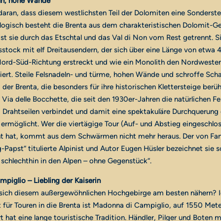
eln, hohe Wände
daran, dass diesem westlichsten Teil der Dolomiten eine Sonderste
gisch besteht die Brenta aus dem charakteristischen Dolomit-Ge
st sie durch das Etschtal und das Val di Non vom Rest getrennt. Sie
sstock mit elf Dreitausendern, der sich über eine Länge von etwa 
Nord-Süd-Richtung erstreckt und wie ein Monolith den Nordweste
iert. Steile Felsnadeln- und türme, hohen Wände und schroffe Sch
 der Brenta, die besonders für ihre historischen Klettersteige berü
 Via delle Bocchette, die seit den 1930er-Jahren die natürlichen F
d Drahtseilen verbindet und damit eine spektakuläre Durchquerung
möglicht. Wer die viertägige Tour (Auf- und Abstieg eingeschlo
 hat, kommt aus dem Schwärmen nicht mehr heraus. Der von Fans
ig-Papst“ titulierte Alpinist und Autor Eugen Hüsler bezeichnet sie 
 schlechthin in den Alpen – ohne Gegenstück“.
piglio – Liebling der Kaiserin
sich diesem außergewöhnlichen Hochgebirge am besten nähern? I
für Touren in die Brenta ist Madonna di Campiglio, auf 1550 Met
t hat eine lange touristische Tradition. Händler, Pilger und Boten 