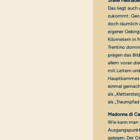
Steile Felsnad
Das liegt auch 
zukommt: Geolo
doch räumlich i
eigener Gebirg
Kilometern in 
Trentino domin
prägen das Bild
allem voran die
mit Leitern un
Hauptkammes er
einmal gemacht
als „Kletterste
als „Traumpfad
Madonna di Cam
Wie kann man 
Ausgangspunkt 
gelegen. Der Or