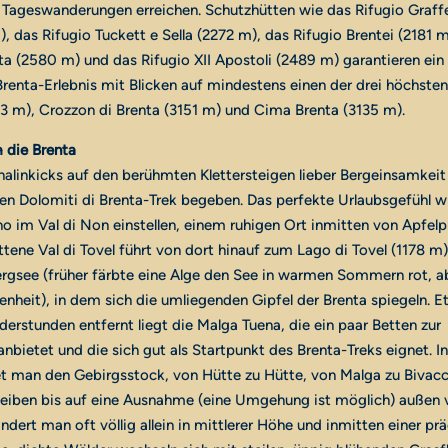
n Tageswanderungen erreichen. Schutzhütten wie das Rifugio Graffe
, das Rifugio Tuckett e Sella (2272 m), das Rifugio Brentei (2181 m
ta (2580 m) und das Rifugio XII Apostoli (2489 m) garantieren ein
renta-Erlebnis mit Blicken auf mindestens einen der drei höchsten
3 m), Crozzon di Brenta (3151 m) und Cima Brenta (3135 m).
 die Brenta
nalinkicks auf den berühmten Klettersteigen lieber Bergeinsamkeit 
den Dolomiti di Brenta-Trek begeben. Das perfekte Urlaubsgefühl wi
no im Val di Non einstellen, einem ruhigen Ort inmitten von Apfelp
tene Val di Tovel führt von dort hinauf zum Lago di Tovel (1178 m
Bergsee (früher färbte eine Alge den See in warmen Sommern rot, ab
enheit), in dem sich die umliegenden Gipfel der Brenta spiegeln. 
erstunden entfernt liegt die Malga Tuena, die ein paar Betten zur
bietet und die sich gut als Startpunkt des Brenta-Treks eignet. I
 man den Gebirgsstock, von Hütte zu Hütte, von Malga zu Bivacc
bleiben bis auf eine Ausnahme (eine Umgehung ist möglich) außen 
dert man oft völlig allein in mittlerer Höhe und inmitten einer pr