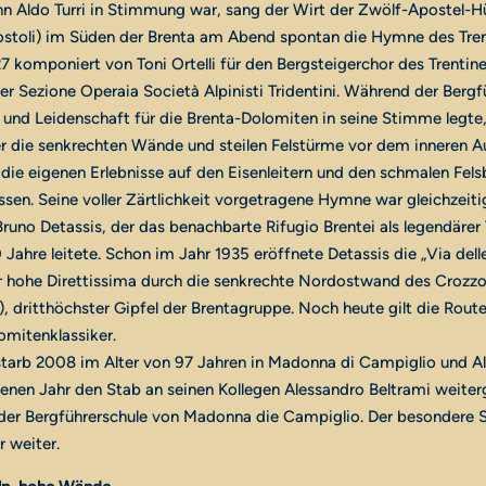
 Aldo Turri in Stimmung war, sang der Wirt der Zwölf-Apostel-H
postoli) im Süden der Brenta am Abend spontan die Hymne des Tren
 komponiert von Toni Ortelli für den Bergsteigerchor des Trentine
er Sezione Operaia Società Alpinisti Tridentini. Während der Bergfü
t und Leidenschaft für die Brenta-Dolomiten in seine Stimme legte
r die senkrechten Wände und steilen Felstürme vor dem inneren 
die eigenen Erlebnisse auf den Eisenleitern und den schmalen Fel
ssen. Seine voller Zärtlichkeit vorgetragene Hymne war gleichzeiti
no Detassis, der das benachbarte Rifugio Brentei als legendärer 
0 Jahre leitete. Schon im Jahr 1935 eröffnete Detassis die „Via dell
 hohe Direttissima durch die senkrechte Nordostwand des Crozzo
, dritthöchster Gipfel der Brentagruppe. Noch heute gilt die Route 
omitenklassiker.
starb 2008 im Alter von 97 Jahren in Madonna di Campiglio und Al
enen Jahr den Stab an seinen Kollegen Alessandro Beltrami weite
 der Bergführerschule von Madonna die Campiglio. Der besondere Sp
r weiter.