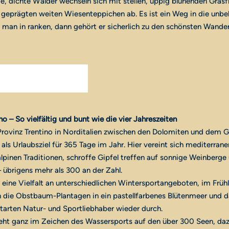
de, dichte Wälder wechseln sich mit steilen, üppig blühenden Gras
geprägten weiten Wiesenteppichen ab. Es ist ein Weg in die unbe
l man in ranken, dann gehört er sicherlich zu den schönsten Wande
no – So vielfältig und bunt wie die vier Jahreszeiten
rovinz Trentino in Norditalien zwischen den Dolomiten und dem 
 als Urlaubsziel für 365 Tage im Jahr. Hier vereint sich mediterrane
alpinen Traditionen, schroffe Gipfel treffen auf sonnige Weinberge
– übrigens mehr als 300 an der Zahl.
 eine Vielfalt an unterschiedlichen Wintersportangeboten, im Früh
h die Obstbaum-Plantagen in ein pastellfarbenes Blütenmeer und 
tarten Natur- und Sportliebhaber wieder durch.
ht ganz im Zeichen des Wassersports auf den über 300 Seen, da