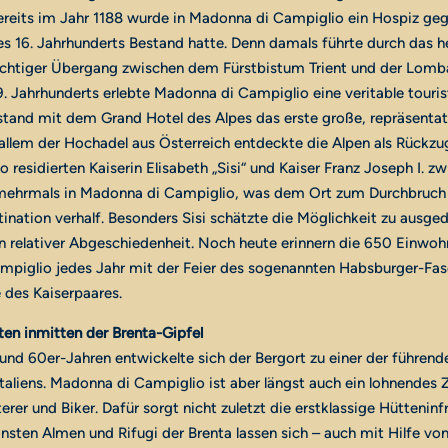
Bereits im Jahr 1188 wurde in Madonna di Campiglio ein Hospiz geg
es 16. Jahrhunderts Bestand hatte. Denn damals führte durch das h
chtiger Übergang zwischen dem Fürstbistum Trient und der Lomba
. Jahrhunderts erlebte Madonna di Campiglio eine veritable touris
tstand mit dem Grand Hotel des Alpes das erste große, repräsentat
 allem der Hochadel aus Österreich entdeckte die Alpen als Rückzu
 residierten Kaiserin Elisabeth „Sisi“ und Kaiser Franz Joseph I. z
mehrmals in Madonna di Campiglio, was dem Ort zum Durchbruch 
nation verhalf. Besonders Sisi schätzte die Möglichkeit zu ausge
 relativer Abgeschiedenheit. Noch heute erinnern die 650 Einwoh
piglio jedes Jahr mit der Feier des sogenannten Habsburger-Fas
 des Kaiserpaares.
en inmitten der Brenta-Gipfel
und 60er-Jahren entwickelte sich der Bergort zu einer der führend
taliens. Madonna di Campiglio ist aber längst auch ein lohnendes Z
erer und Biker. Dafür sorgt nicht zuletzt die erstklassige Hütteninfr
nsten Almen und Rifugi der Brenta lassen sich – auch mit Hilfe vo