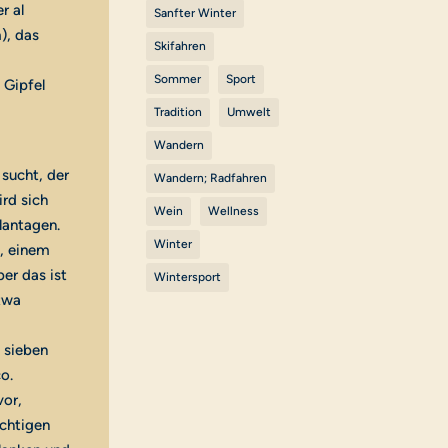
r al
Sanfter Winter
), das
Skifahren
Sommer
Sport
 Gipfel
Tradition
Umwelt
Wandern
sucht, der
Wandern; Radfahren
rd sich
Wein
Wellness
lantagen.
Winter
), einem
er das ist
Wintersport
Etwa
n sieben
o.
vor,
ächtigen