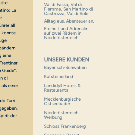
ütte
Val di Fassa, Val di
Fiemme, San Martino di
tino: La
Castrozza, Val di Sole
r
Alltag aus. Abenteuer an.
hrer all
Freiheit und Adrenalin
, konnte
auf zwei Rädern in
Niederösterreich:
Auge
sbändern
g eine
UNSERE KUNDEN
Trentiner
Bayerisch-Schwaben
e Guide“,
Kufsteinerland
n di
Landidyll Hotels &
als einer
Restaurants
Mecklenburgische
do Turri
Ostseebäder
rgegeben,
Niederösterreich
irit der
Werbung
Schloss Frankenberg