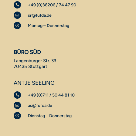
+49 (0)38206 / 74 47 90

sr@fufda.de

Montag – Donnerstag

BÜRO SÜD
Langenburger Str. 33
70435 Stuttgart
ANTJE SEELING
+49 (0)711 / 50 44 81 10

as@fufda.de

Dienstag – Donnerstag
