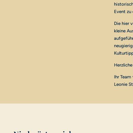
historisc
Event zu
Die hier 
kleine A
aufgeführ
neugieri
Kulturtip
Herzliche
Ihr Team
Leonie St