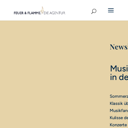
Newsl
Musi
in d
Sommerzei
Klassik ü
Musikfans
Kulisse d
Konzerte 