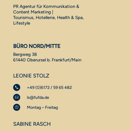
PR Agentur für Kommunikation &
Content Marketing |
Tourismus, Hotellerie, Health & Spa,
Lifestyle
BÜRO NORD/MITTE
Bergweg 38
61440 Oberursel b. Frankfurt/Main
LEONIE STOLZ
+49 (0)6172 / 59 65 482

ls@fufda.de

Montag – Freitag

SABINE RASCH