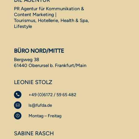
PR Agentur für Kommunikation &
Content Marketing |
Tourismus, Hotellerie, Health & Spa,
Lifestyle
BÜRO NORD/MITTE
Bergweg 38
61440 Oberursel b. Frankfurt/Main
LEONIE STOLZ
+49 (0)6172 / 59 65 482

ls@fufda.de

Montag – Freitag

SABINE RASCH