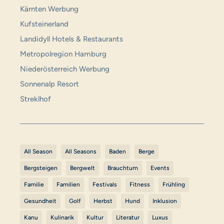
Kärnten Werbung
Kufsteinerland
Landidyll Hotels & Restaurants
Metropolregion Hamburg
Niederösterreich Werbung
Sonnenalp Resort
Streklhof
All Season
All Seasons
Baden
Berge
Bergsteigen
Bergwelt
Brauchtum
Events
Familie
Familien
Festivals
Fitness
Frühling
Gesundheit
Golf
Herbst
Hund
Inklusion
Kanu
Kulinarik
Kultur
Literatur
Luxus