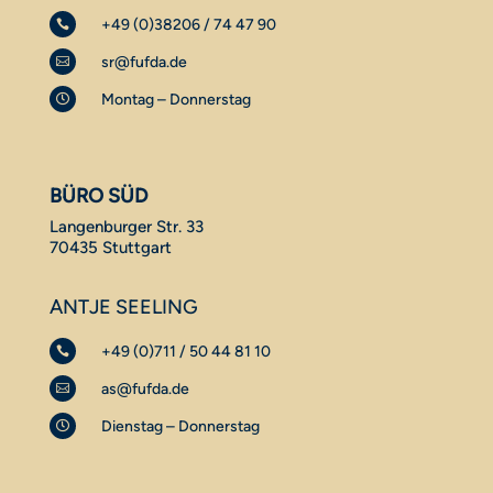
+49 (0)38206 / 74 47 90

sr@fufda.de

Montag – Donnerstag

BÜRO SÜD
Langenburger Str. 33
70435 Stuttgart
ANTJE SEELING
+49 (0)711 / 50 44 81 10

as@fufda.de

Dienstag – Donnerstag
