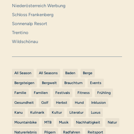
Niederösterreich Werbung
Schloss Frankenberg
Sonnenalp Resort
Trentino
Wildschönau
All Season
All Seasons
Baden
Berge
Bergsteigen
Bergwelt
Brauchtum
Events
Familie
Familien
Festivals
Fitness
Frühling
Gesundheit
Golf
Herbst
Hund
Inklusion
Kanu
Kulinarik
Kultur
Literatur
Luxus
Mountainbike
MTB
Musik
Nachhaltigkeit
Natur
Naturerlebnis
Pilgern
Radfahren
Reitsport