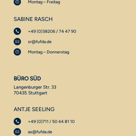
Montag – Freitag

SABINE RASCH
+49 (0)38206 / 74 47 90

sr@fufda.de

Montag – Donnerstag

BÜRO SÜD
Langenburger Str. 33
70435 Stuttgart
ANTJE SEELING
+49 (0)711 / 50 44 81 10

as@fufda.de
