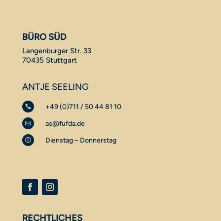
BÜRO SÜD
Langenburger Str. 33
70435 Stuttgart
ANTJE SEELING
+49 (0)711 / 50 44 81 10

as@fufda.de

Dienstag – Donnerstag

RECHTLICHES