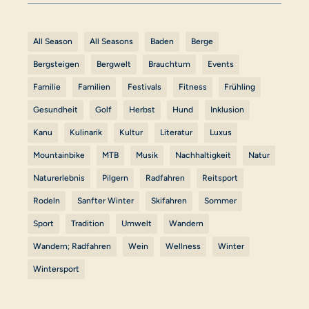
All Season
All Seasons
Baden
Berge
Bergsteigen
Bergwelt
Brauchtum
Events
Familie
Familien
Festivals
Fitness
Frühling
Gesundheit
Golf
Herbst
Hund
Inklusion
Kanu
Kulinarik
Kultur
Literatur
Luxus
Mountainbike
MTB
Musik
Nachhaltigkeit
Natur
Naturerlebnis
Pilgern
Radfahren
Reitsport
Rodeln
Sanfter Winter
Skifahren
Sommer
Sport
Tradition
Umwelt
Wandern
Wandern; Radfahren
Wein
Wellness
Winter
Wintersport