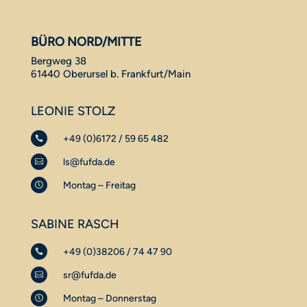
BÜRO NORD/MITTE
Bergweg 38
61440 Oberursel b. Frankfurt/Main
LEONIE STOLZ
+49 (0)6172 / 59 65 482

ls@fufda.de

Montag – Freitag

SABINE RASCH
+49 (0)38206 / 74 47 90

sr@fufda.de

Montag – Donnerstag
