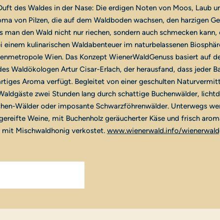
 Duft des Waldes in der Nase: Die erdigen Noten von Moos, Laub 
oma von Pilzen, die auf dem Waldboden wachsen, den harzigen Ge
s man den Wald nicht nur riechen, sondern auch schmecken kann, 
ei einem kulinarischen Waldabenteuer im naturbelassenen Biosphä
onenmetropole Wien. Das Konzept WienerWaldGenuss basiert auf d
es Waldökologen Artur Cisar-Erlach, der herausfand, dass jeder 
artiges Aroma verfügt. Begleitet von einer geschulten Naturvermitt
Waldgäste zwei Stunden lang durch schattige Buchenwälder, lichtd
hen-Wälder oder imposante Schwarzföhrenwälder. Unterwegs we
gereifte Weine, mit Buchenholz geräucherter Käse und frisch arom
e mit Mischwaldhonig verkostet.
www.wienerwald.info/wienerwald