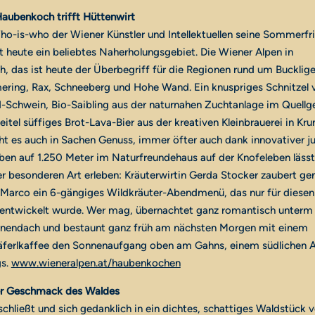
Haubenkoch trifft Hüttenwirt
o-is-who der Wiener Künstler und Intellektuellen seine Sommerfr
gt heute ein beliebtes Naherholungsgebiet. Die Wiener Alpen in
h, das ist heute der Überbegriff für die Regionen rund um Bucklige
ring, Rax, Schneeberg und Hohe Wand. Ein knuspriges Schnitzel
-Schwein, Bio-Saibling aus der naturnahen Zuchtanlage im Quellge
eitel süffiges Brot-Lava-Bier aus der kreativen Kleinbrauerei in Kr
t es auch in Sachen Genuss, immer öfter auch dank innovativer j
en auf 1.250 Meter im Naturfreundehaus auf der Knofeleben lässt 
er besonderen Art erleben: Kräuterwirtin Gerda Stocker zaubert 
 Marco ein 6-gängiges Wildkräuter-Abendmenü, das nur für diesen
 entwickelt wurde. Wer mag, übernachtet ganz romantisch unterm
rnendach und bestaunt ganz früh am nächsten Morgen mit einem
erlkaffee den Sonnenaufgang oben am Gahns, einem südlichen A
gs.
www.wieneralpen.at/haubenkochen
er Geschmack des Waldes
chließt und sich gedanklich in ein dichtes, schattiges Waldstück v