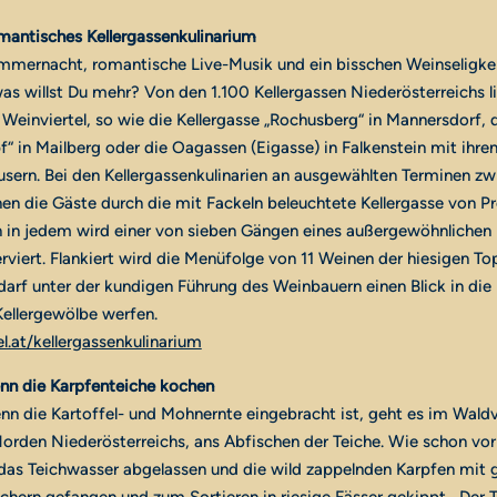
mantisches Kellergassenkulinarium
mernacht, romantische Live-Musik und ein bisschen Weinseligkei
as willst Du mehr? Von den 1.100 Kellergassen Niederösterreichs l
 Weinviertel, so wie die Kellergasse „Rochusberg“ in Mannersdorf, 
f“ in Mailberg oder die Oagassen (Eigasse) in Falkenstein mit ihren
sern. Bei den Kellergassenkulinarien an ausgewählten Terminen zw
en die Gäste durch die mit Fackeln beleuchtete Kellergasse von P
n in jedem wird einer von sieben Gängen eines außergewöhnlichen
iert. Flankiert wird die Menüfolge von 11 Weinen der hiesigen To
darf unter der kundigen Führung des Weinbauern einen Blick in die
Kellergewölbe werfen.
.at/kellergassenkulinarium
enn die Karpfenteiche kochen
n die Kartoffel- und Mohnernte eingebracht ist, geht es im Waldvi
orden Niederösterreichs, ans Abfischen der Teiche. Wie schon vo
das Teichwasser abgelassen und die wild zappelnden Karpfen mit 