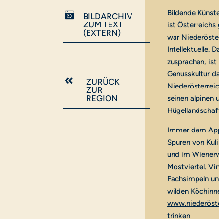
Bildende Künste

BILDARCHIV
ZUM TEXT
ist Österreichs
(EXTERN)
war Niederöste
Intellektuelle. 
zusprachen, ist
Genusskultur da

ZURÜCK
Niederösterrei
ZUR
REGION
seinen alpinen 
Hügellandschafte
Immer dem Appet
Spuren von Kuli
und im Wienerw
Mostviertel. Vi
Fachsimpeln und
wilden Köchinne
www.niederöster
trinken