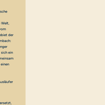
ische
 Welt,
 vom
biet der
umbach:
unger
sich ein
gemeinsam
 einen
usläufer
ersetzt,