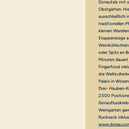
Donautals mit s
Obstgärten. Hi
ausschließlich 
traditionellen P
kleinen Wander
Etappensiege a
Weinkühlschränk
oder Spitz an Bo
Minuten dauert 
Fingerfood inkl
die Weltkulterb
Palais in Wösen
Drei- Hauben-K
2.500 Positione
Donauflusskreb
Weingarten gew
Rucksack inklus
www.donau.com