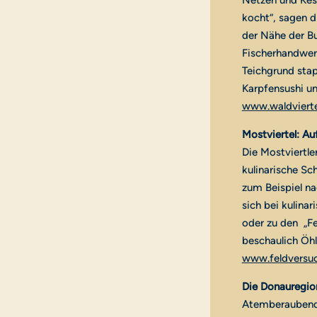
Netzen und Kesc
kocht“, sagen d
der Nähe der Bu
Fischerhandwerk
Teichgrund sta
Karpfensushi un
www.waldvierte
Mostviertel: Au
Die Mostviertler
kulinarische Sc
zum Beispiel na
sich bei kulina
oder zu den „Fe
beschaulich Öhl
www.feldversuc
Die Donauregion
Atemberaubend 