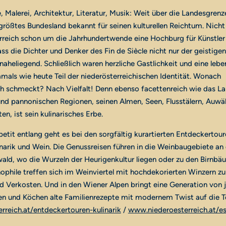
, Malerei, Architektur, Literatur, Musik: Weit über die Landesgrenz
 größtes Bundesland bekannt für seinen kulturellen Reichtum. Nich
rreich schon um die Jahrhundertwende eine Hochburg für Künstler
Dass die Dichter und Denker des Fin de Siècle nicht nur der geistig
 naheliegend. Schließlich waren herzliche Gastlichkeit und eine leb
mals wie heute Teil der niederösterreichischen Identität. Wonach
ch schmeckt? Nach Vielfalt! Denn ebenso facettenreich wie das L
und pannonischen Regionen, seinen Almen, Seen, Flusstälern, Auwä
n, ist sein kulinarisches Erbe.
it entlang geht es bei den sorgfältig kurartierten Entdeckertour
narik und Wein. Die Genussreisen führen in die Weinbaugebiete an
ald, wo die Wurzeln der Heurigenkultur liegen oder zu den Birnb
nophile treffen sich im Weinviertel mit hochdekorierten Winzern z
 Verkosten. Und in den Wiener Alpen bringt eine Generation von 
n und Köchen alte Familienrezepte mit modernem Twist auf die Tel
reich.at/entdeckertouren-kulinarik
/
www.niederoesterreich.at/e