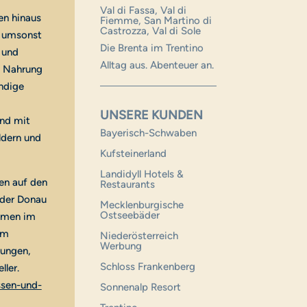
Val di Fassa, Val di
en hinaus
Fiemme, San Martino di
Castrozza, Val di Sole
t umsonst
Die Brenta im Trentino
 und
Alltag aus. Abenteuer an.
en Nahrung
endige
UNSERE KUNDEN
and mit
Bayerisch-Schwaben
ldern und
Kufsteinerland
Landidyll Hotels &
en auf den
Restaurants
 der Donau
Mecklenburgische
Ostseebäder
äumen im
um
Niederösterreich
Werbung
jungen,
Schloss Frankenberg
ler.
ssen-und-
Sonnenalp Resort