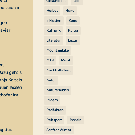
Teich
Gesundheit
Golf
eiteich in
Herbst
Hund
Inklusion
Kanu
igen
aviar,
Kulinarik
Kultur
Literatur
Luxus
Mountainbike
MTB
Musik
en,
Nachhaltigkeit
Dazu geht´s
nja Kalteis
Natur
auen lassen
Naturerlebnis
thofer im
Pilgern
Radfahren
Reitsport
Rodeln
ng des
Sanfter Winter