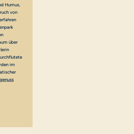
und Humus,
ruch von
erfahren
renpark
en
Baum über
lerin
urchflutete
rden im
atischer
genuss