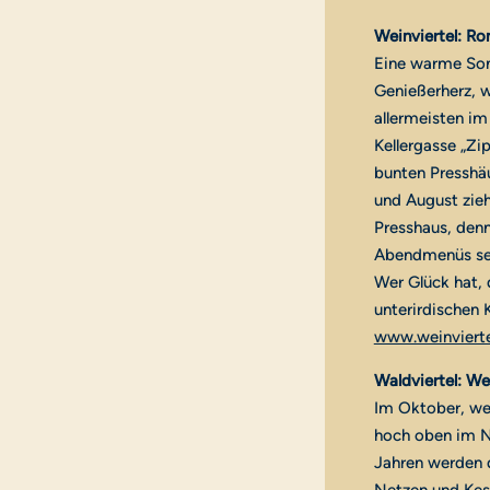
Weinviertel: Ro
Eine warme Som
Genießerherz, w
allermeisten im
Kellergasse „Zip
bunten Presshäu
und August zieh
Presshaus, den
Abendmenüs serv
Wer Glück hat, 
unterirdischen 
www.weinviertel
Waldviertel: W
Im Oktober, wen
hoch oben im N
Jahren werden 