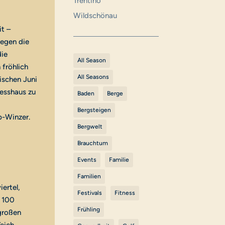
Trentino
Wildschönau
t –
iegen die
die
All Season
 fröhlich
All Seasons
ischen Juni
resshaus zu
Baden
Berge
Bergsteigen
p-Winzer.
Bergwelt
Brauchtum
Events
Familie
Familien
ertel,
Festivals
Fitness
r 100
Frühling
großen