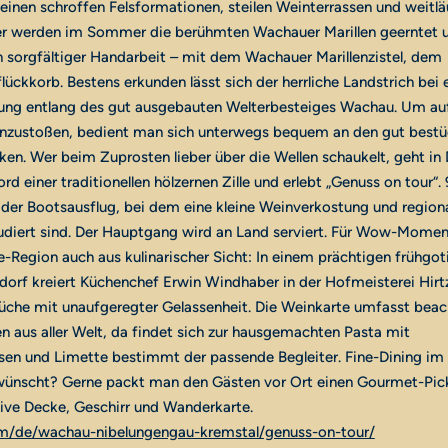
einen schroffen Felsformationen, steilen Weinterrassen und weitlä
er werden im Sommer die berühmten Wachauer Marillen geerntet 
in sorgfältiger Handarbeit – mit dem Wachauer Marillenzistel, dem
flückkorb. Bestens erkunden lässt sich der herrliche Landstrich bei 
ung entlang des gut ausgebauten Welterbesteiges Wachau. Um auf
nzustoßen, bedient man sich unterwegs bequem an den gut bestü
en. Wer beim Zuprosten lieber über die Wellen schaukelt, geht in 
rd einer traditionellen hölzernen Zille und erlebt „Genuss on tour“.
der Bootsausflug, bei dem eine kleine Weinverkostung und region
udiert sind. Der Hauptgang wird an Land serviert. Für Wow-Momen
e-Region auch aus kulinarischer Sicht: In einem prächtigen frühgot
dorf kreiert Küchenchef Erwin Windhaber in der Hofmeisterei Hirt
üche mit unaufgeregter Gelassenheit. Die Weinkarte umfasst beac
n aus aller Welt, da findet sich zur hausgemachten Pasta mit
sen und Limette bestimmt der passende Begleiter. Fine-Dining im
ünscht? Gerne packt man den Gästen vor Ort einen Gourmet-Pic
ive Decke, Geschirr und Wanderkarte.
/de/wachau-nibelungengau-kremstal/genuss-on-tour/