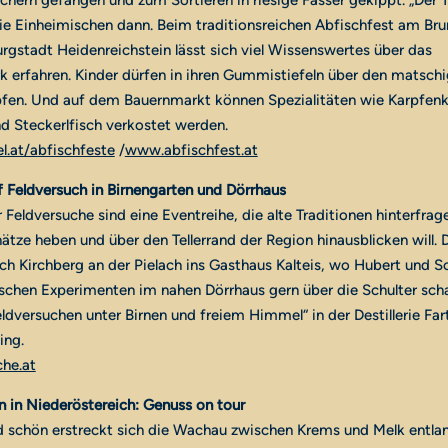
hern gefangen und zum Sortieren in riesige Fässer gekippt. „Der 
ie Einheimischen dann. Beim traditionsreichen Abfischfest am Brun
rgstadt Heidenreichstein lässt sich viel Wissenswertes über das
 erfahren. Kinder dürfen in ihren Gummistiefeln über den matsch
pfen. Und auf dem Bauernmarkt können Spezialitäten wie Karpfenk
d Steckerlfisch verkostet werden.
l.at/abfischfeste
/
www.abfischfest.at
f Feldversuch in Birnengarten und Dörrhaus
 Feldversuche sind eine Eventreihe, die alte Traditionen hinterfrag
hätze heben und über den Tellerrand der Region hinausblicken will. 
ch Kirchberg an der Pielach ins Gasthaus Kalteis, wo Hubert und So
rischen Experimenten im nahen Dörrhaus gern über die Schulter sch
ldversuchen unter Birnen und freiem Himmel“ in der Destillerie Far
ing.
he.at
 in Niederöstereich: Genuss on tour
schön erstreckt sich die Wachau zwischen Krems und Melk entla