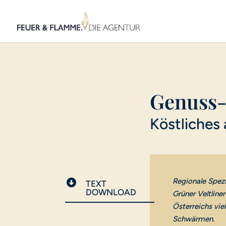
Genuss-
Köstliches 
Regionale Spez

TEXT
DOWNLOAD
Grüner Veltline
Österreichs vi
Schwärmen.