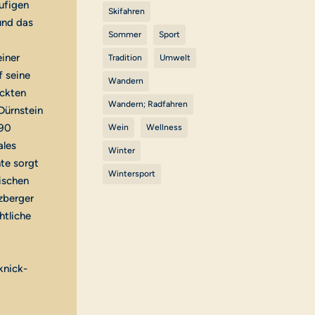
ufigen
Skifahren
und das
Sommer
Sport
einer
Tradition
Umwelt
 seine
Wandern
ckten
Wandern; Radfahren
Dürnstein
 90
Wein
Wellness
ales
Winter
te sorgt
Wintersport
ischen
zberger
htliche
knick-