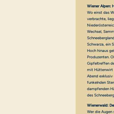
Wiener Alpen: 
Wo einst das Wh
verbrachte, lie
Niederösterreic
Wechsel, Semme
Schneebergland
Schwarza, ein S
Hoch hinaus geh
Produzenten. Ob
Gipfeltreffen d
mit Hüttenwirt
Abend exklusiv
funkelnden Ste
dampfenden Häf
des Schneeber
Wienerwald: D
Wer die Augen s